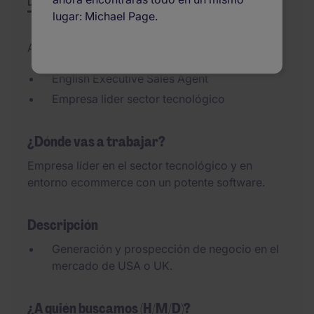
Descripción
Resumen
Otras ofertas
lugar: Michael Page.
Actualizado el 05/08/2026
English Executive Sales Agent
Empresa lider sector tecnológico
¿Dónde vas a trabajar?
Empresa líder en el sector tecnológico y en
entorno ecommerce con un potente software.
Descripción
Generación y prospección de negocio en el
mercado de USA o UK.
¿A quién buscamos (H/M/D)?