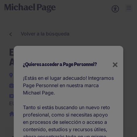
Volver a la búsqueda
English Executive Sales
Agent
×
¿Quieres acceder a Page Personnel?
Madrid
¡Estás en el lugar adecuado! Integramos
Page Personnel en nuestra marca
Permanente
Michael Page.
EUR30.000 -
EUR30.000 por año
Tanto si estás buscando un nuevo reto
Remoto / híbrido
profesional, como si necesitas apoyo
en procesos de selección o acceso a
contenido, estudios y recursos útiles,
ahora encontrarás todo en un mismo