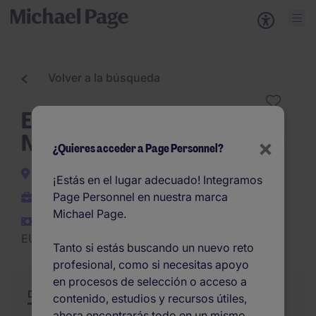
Volver a la búsqueda
ENCARGADO DE OBRA
NUEVA RESIDENCIAL (h/m/d)
×
¿Quieres acceder a Page Personnel?
Madrid
¡Estás en el lugar adecuado! Integramos
Page Personnel en nuestra marca
Permanente
Michael Page.
EUR45.000 -
EUR45.000 por año
Tanto si estás buscando un nuevo reto
profesional, como si necesitas apoyo
en procesos de selección o acceso a
Descripción
Resumen
Otras ofertas
contenido, estudios y recursos útiles,
ahora encontrarás todo en un mismo