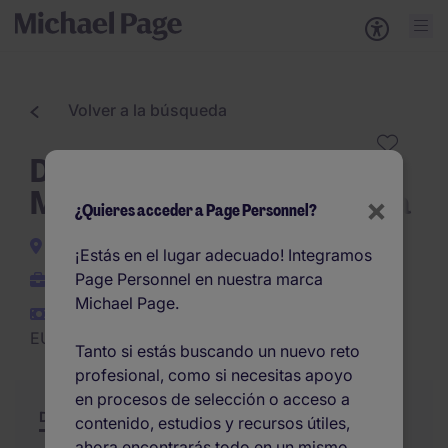
Volver a la búsqueda
Delegado/a Comercial -
Medical Devices Fisioterapia
×
¿Quieres acceder a Page Personnel?
Valencia Ciudad
¡Estás en el lugar adecuado! Integramos
Page Personnel en nuestra marca
Permanente
Michael Page.
EUR35.000 -
EUR42.000 por año
Tanto si estás buscando un nuevo reto
profesional, como si necesitas apoyo
en procesos de selección o acceso a
Descripción
Resumen
Otras ofertas
contenido, estudios y recursos útiles,
ahora encontrarás todo en un mismo