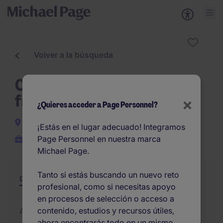
Volver a la búsqueda
Customer service mercado
francés - Jornada intensiva
×
¿Quieres acceder a Page Personnel?
Zaragoza Ciudad
¡Estás en el lugar adecuado! Integramos
Page Personnel en nuestra marca
Permanente
Michael Page.
Tanto si estás buscando un nuevo reto
Descripción
Resumen
Otras ofertas
profesional, como si necesitas apoyo
en procesos de selección o acceso a
contenido, estudios y recursos útiles,
Actualizado el 03/08/2026
ahora encontrarás todo en un mismo