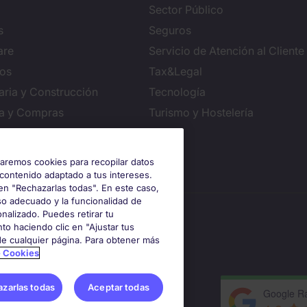
Sector Público
s
Seguros
are
Servicio de Atención al Cliente
ros
Tax&Legal
aria y Construcción
Tecnología
ca y Compras
Turismo y Hostelería
iguración de cookies
izaremos cookies para recopilar datos
 contenido adaptado a tus intereses.
en "Rechazarlas todas". En este caso,
so adecuado y la funcionalidad de
nalizado. Puedes retirar tu
to haciendo clic en "Ajustar tus
 de cualquier página. Para obtener más
e Cookies
zarlas todas
Aceptar todas
Google Ra