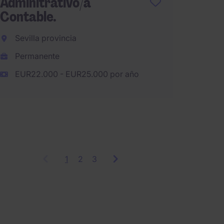
Adminitrativo/a
Contable.
Asesor
Sevilla provincia
100% 
Permanente
Barce
EUR22.000 - EUR25.000 por año
Perma
EUR28
1
Showing
2
3
items
1
to
3
of