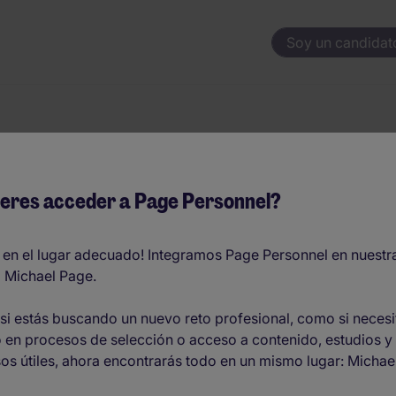
Soy un candidat
 y fiscal
eres acceder a Page Personnel?
 EUR32.000 por año
 en el lugar adecuado! Integramos Page Personnel en nuestr
 Michael Page.
O
si estás buscando un nuevo reto profesional, como si necesi
 en procesos de selección o acceso a contenido, estudios y
os útiles, ahora encontrarás todo en un mismo lugar: Michae
tro de Madrid