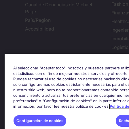
Fashion
Canal de Denuncias de Michael
Page
Finanza
País/Región
Healthc
Accesibilidad
Ingenie
Inmobili
Logísti
Conf
Al seleccionar "Aceptar todo", nosotros y nuestros partners util
estadísticos con el fin de mejorar nuestros servicios y ofrecerte
Puedes rechazar el uso de cookies no necesarias haciendo clic 
solo configuraremos cookies estrictamente necesarias para el u
Premios y certificaciones
nuestro sitio web, pero no te proporcionaremos contenido perso
consentimiento o actualizar tus preferencias en cualquier momen
preferencias" o "Configuración de cookies" en la parte inferior
información, por favor lee nuestra política de cookies.
Política d
Configuración de cookies
Recha