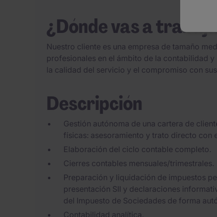
¿Dónde vas a trabaj
Nuestro cliente es una empresa de tamaño medi
profesionales en el ámbito de la contabilidad y 
la calidad del servicio y el compromiso con sus 
Descripción
Gestión autónoma de una cartera de clien
físicas: asesoramiento y trato directo con e
Elaboración del ciclo contable completo.
Cierres contables mensuales/trimestrales.
Preparación y liquidación de impuestos per
presentación SII y declaraciones informati
del Impuesto de Sociedades de forma au
Contabilidad analítica.