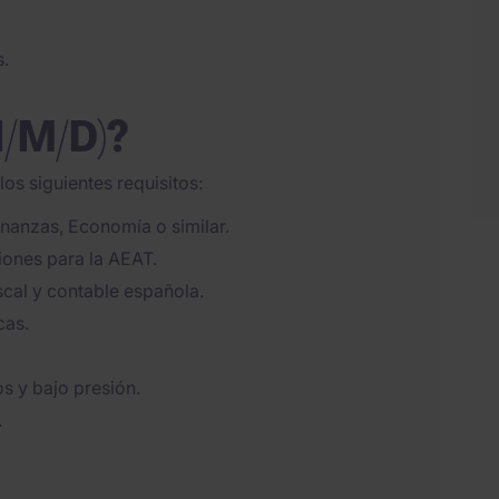
s.
H/M/D)?
os siguientes requisitos:
inanzas, Economía o similar.
iones para la AEAT.
cal y contable española.
cas.
s y bajo presión.
.