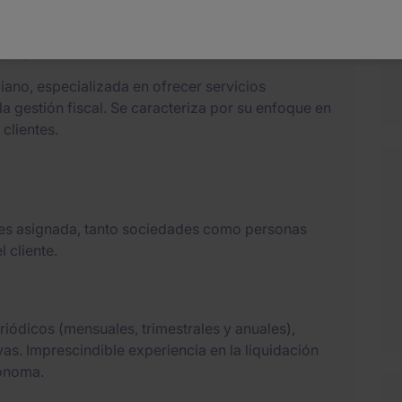
ar?
ano, especializada en ofrecer servicios
la gestión fiscal. Se caracteriza por su enfoque en
clientes.
tes asignada, tanto sociedades como personas
l cliente.
iódicos (mensuales, trimestrales y anuales),
vas. Imprescindible experiencia en la liquidación
tónoma.