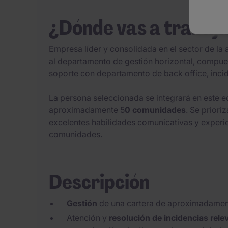
¿Dónde vas a trabaj
Empresa líder y consolidada en el sector de la 
al departamento de gestión horizontal, compue
soporte con departamento de back office, incide
La persona seleccionada se integrará en este 
aproximadamente 5
0 comunidades
. Se priori
excelentes habilidades comunicativas y experi
comunidades.
Descripción
Gestión
de una cartera de aproximadamen
Atención y
resolución de incidencias rele