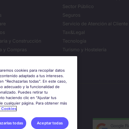
Sector Público
s
Seguros
are
Servicio de Atención al Cliente
ros
Tax&Legal
aria y Construcción
Tecnología
ca y Compras
Turismo y Hostelería
iguración de cookies
izaremos cookies para recopilar datos
 contenido adaptado a tus intereses.
en "Rechazarlas todas". En este caso,
so adecuado y la funcionalidad de
nalizado. Puedes retirar tu
to haciendo clic en "Ajustar tus
 de cualquier página. Para obtener más
e Cookies
zarlas todas
Aceptar todas
Google Ra