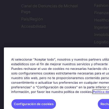
Fashion
Canal de Denuncias de Michael
Page
Finanza
País/Región
Healthc
Accesibilidad
Ingenie
Inmobili
Logísti
Conf
Al seleccionar "Aceptar todo", nosotros y nuestros partners util
estadísticos con el fin de mejorar nuestros servicios y ofrecerte
Puedes rechazar el uso de cookies no necesarias haciendo clic 
solo configuraremos cookies estrictamente necesarias para el u
Premios y certificaciones
nuestro sitio web, pero no te proporcionaremos contenido perso
consentimiento o actualizar tus preferencias en cualquier momen
preferencias" o "Configuración de cookies" en la parte inferior
información, por favor lee nuestra política de cookies.
Política d
Configuración de cookies
Recha