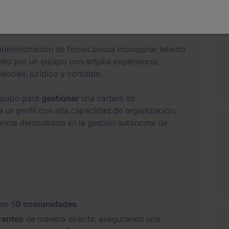
ar?
administración de fincas busca incorporar talento
sto por un equipo con amplia experiencia,
ncias, jurídico y contable.
equipo para
gestionar
una cartera de
za un perfil con alta capacidad de organización,
encia demostrada en la gestión autónoma de
te 5
0 comunidades
.
vantes
de manera directa, asegurando una