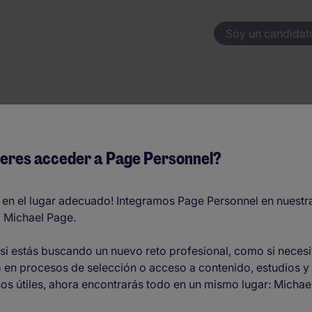
Soy un candidat
a de Fincas - Barc
eres acceder a Page Personnel?
 - EUR36.000 por año
 en el lugar adecuado! Integramos Page Personnel en nuestr
 Michael Page.
O
si estás buscando un nuevo reto profesional, como si necesi
 en procesos de selección o acceso a contenido, estudios y
la capital con amplio soporte.
os útiles, ahora encontrarás todo en un mismo lugar: Michae
estor/a.