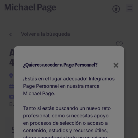
Volver a la búsqueda
Abogado Mercantilista con
4-5 años de experiencia
×
¿Quieres acceder a Page Personnel?
Sevilla provincia
¡Estás en el lugar adecuado! Integramos
Page Personnel en nuestra marca
Permanente
Michael Page.
EUR32.000 -
EUR38.500 por año
Tanto si estás buscando un nuevo reto
profesional, como si necesitas apoyo
en procesos de selección o acceso a
Descripción
Resumen
Otras ofertas
contenido, estudios y recursos útiles,
ahora encontrarás todo en un mismo