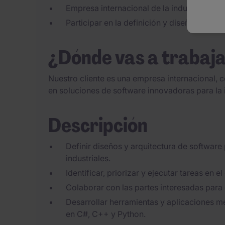
Empresa internacional de la industria 4.0
Participar en la definición y diseño de arqu
¿Dónde vas a trabaj
Nuestro cliente es una empresa internacional, 
en soluciones de software innovadoras para la i
Descripción
Definir diseños y arquitectura de softwar
industriales.
Identificar, priorizar y ejecutar tareas en e
Colaborar con las partes interesadas para 
Desarrollar herramientas y aplicaciones me
en C#, C++ y Python.