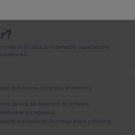
itectura de software industrial
ar?
con más de 60 años de experiencia, especializada
ndustria 4.0.
e para aplicaciones complejas en entornos
l ciclo de vida del desarrollo de software.
determinar los requisitos.
diante la producción de código limpio y eficiente