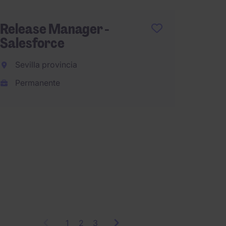
SAP Se
Compli
Release Manager -
Salesforce
Madri
Sevilla provincia
Perma
Permanente
EUR40.
Remoto
1
Showing
2
3