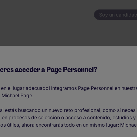
Soy un candidat
++/C#/Python)- I
eres acceder a Page Personnel?
 en el lugar adecuado! Integramos Page Personnel en nuestr
 Michael Page.
 - EUR45.000 por año
si estás buscando un nuevo reto profesional, como si necesi
 en procesos de selección o acceso a contenido, estudios y
O
os útiles, ahora encontrarás todo en un mismo lugar: Michae