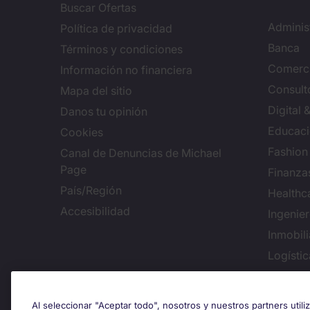
Buscar Ofertas
Adminis
Política de privacidad
Banca
Términos y condiciones
Comerci
Información no financiera
Consulto
Mapa del sitio
Digital
Danos tu opinión
Educac
Cookies
Fashion
Canal de Denuncias de Michael
Page
Finanza
País/Región
Healthc
Accesibilidad
Ingenie
Inmobili
Logísti
Conf
Al seleccionar "Aceptar todo", nosotros y nuestros partners util