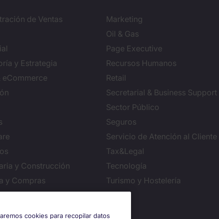
tración de Ventas
Marketing
Oil & Gas
al
Page Executive
ría y Estrategia
Recursos Humanos
 & eCommerce
Retail
ión
Secretarial & Business Support
Sector Público
s
Seguros
are
Servicio de Atención al Cliente
ros
Tax&Legal
aria y Construcción
Tecnología
ca y Compras
Turismo y Hostelería
iguración de cookies
izaremos cookies para recopilar datos