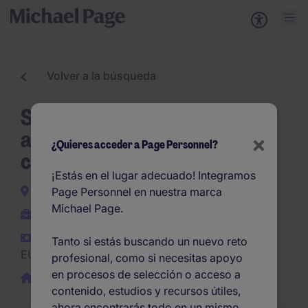
Volver a la búsqueda
Secretaria de despacho
abogados con Ingles y
×
¿Quieres acceder a Page Personnel?
catalan - Bcn
¡Estás en el lugar adecuado! Integramos
Barcelona
Page Personnel en nuestra marca
Michael Page.
Permanente
EUR27.000 -
Tanto si estás buscando un nuevo reto
EUR33.000 por año
profesional, como si necesitas apoyo
en procesos de selección o acceso a
Remoto / híbrido
contenido, estudios y recursos útiles,
ahora encontrarás todo en un mismo