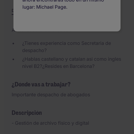
lugar: Michael Page.
Descripción
Resumen
Otras ofertas
Actualizado el 30/07/2026
¿Tienes experiencia como Secretaria de
despacho?
¿Hablas castellano y catalan asi como ingles
nivel B2?¿Resides en Barcelona?
¿Dónde vas a trabajar?
Importante despacho de abogados
Descripción
- Gestión de archivo físico y digital