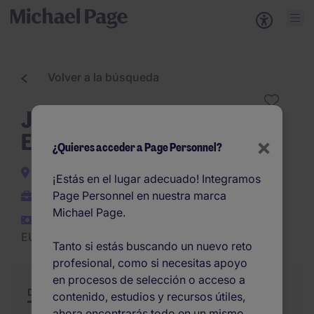
Volver a la búsqueda
Jefe/a de Producción
Edificación - Murcia
×
¿Quieres acceder a Page Personnel?
Murcia
¡Estás en el lugar adecuado! Integramos
Page Personnel en nuestra marca
Permanente
Michael Page.
EUR35.000 -
EUR38.000 por año
Tanto si estás buscando un nuevo reto
profesional, como si necesitas apoyo
en procesos de selección o acceso a
Descripción
Resumen
Otras ofertas
contenido, estudios y recursos útiles,
ahora encontrarás todo en un mismo