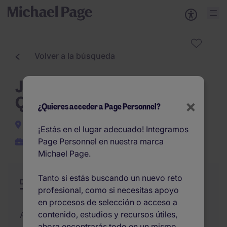
Volver a la búsqueda
Jefe de turno - Sector
Químico
×
¿Quieres acceder a Page Personnel?
Barcelona
¡Estás en el lugar adecuado! Integramos
Page Personnel en nuestra marca
Permanente
Michael Page.
Tanto si estás buscando un nuevo reto
Descripción
Resumen
Otras ofertas
profesional, como si necesitas apoyo
en procesos de selección o acceso a
contenido, estudios y recursos útiles,
Added 01/07/2026
ahora encontrarás todo en un mismo