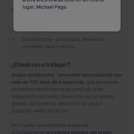
lugar: Michael Page.
Added 20/07/2026
Empresa internacional con más de 120 años
de trayectoria
Constructora - promotora, desarrollo
completo de proyectos
¿Dónde vas a trabajar?
Grupo constructor - promotor internacional con
más de 120 años de trayectoria
, que desarrolla
proyectos inmobiliarios de principio a fin:
adquisición del suelo, desarrollo del proyecto,
gestión de licencias, ejecución de obra y
posterior venta del activo.
En España, la constructora ejecuta
principalmente
proyectos propios del grupo.