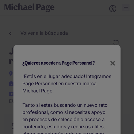
Volver a la búsqueda
Jefe de Produccion
residencial (h/m)
×
¿Quieres acceder a Page Personnel?
Madrid
¡Estás en el lugar adecuado! Integramos
Page Personnel en nuestra marca
Permanente
Michael Page.
EUR35.000 -
EUR38.000 por año
Tanto si estás buscando un nuevo reto
profesional, como si necesitas apoyo
en procesos de selección o acceso a
Descripción
Resumen
Otras ofertas
contenido, estudios y recursos útiles,
ahora encontrarás todo en un mismo