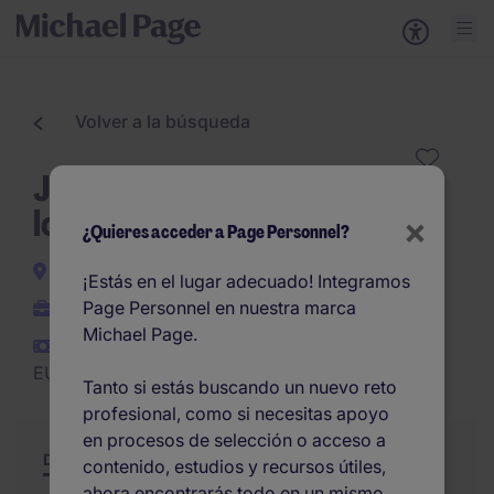
Volver a la búsqueda
Jefe de Obra plataformas
logísticas y obra civil (h/m)
×
¿Quieres acceder a Page Personnel?
Madrid
¡Estás en el lugar adecuado! Integramos
Page Personnel en nuestra marca
Permanente
Michael Page.
EUR42.000 -
EUR50.000 por año
Tanto si estás buscando un nuevo reto
profesional, como si necesitas apoyo
en procesos de selección o acceso a
Descripción
Resumen
Otras ofertas
contenido, estudios y recursos útiles,
ahora encontrarás todo en un mismo