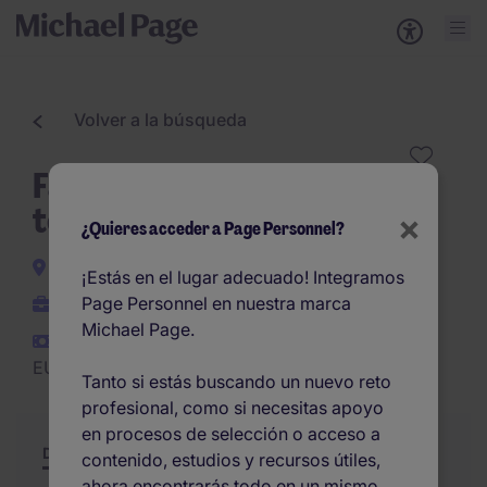
Volver a la búsqueda
Facility Manager - Sector
terciario BCN
×
¿Quieres acceder a Page Personnel?
Barcelona
¡Estás en el lugar adecuado! Integramos
Page Personnel en nuestra marca
Permanente
Michael Page.
EUR50.000 -
EUR50.000 por año
Tanto si estás buscando un nuevo reto
profesional, como si necesitas apoyo
en procesos de selección o acceso a
Descripción
Resumen
Otras ofertas
contenido, estudios y recursos útiles,
ahora encontrarás todo en un mismo