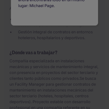
lugar: Michael Page.
Actualizado el 27/07/2026
Empresa líder en instalaciones mecánicas
busca incorporar un Facility Manager.
Gestión integral de contratos en entornos
hoteleros, hospitalarios y deportivos.
¿Dónde vas a trabajar?
Compañía especializada en instalaciones
mecánicas y servicios de mantenimiento integral,
con presencia en proyectos del sector terciario y
clientes tanto públicos como privados.Se busca
un Facility Manager para gestionar contratos de
mantenimiento en instalaciones mecánicas del
sector terciario (hoteles, hospitales, centros
deportivos). Proyecto estable con desarrollo
profesional en una compañía referente en su