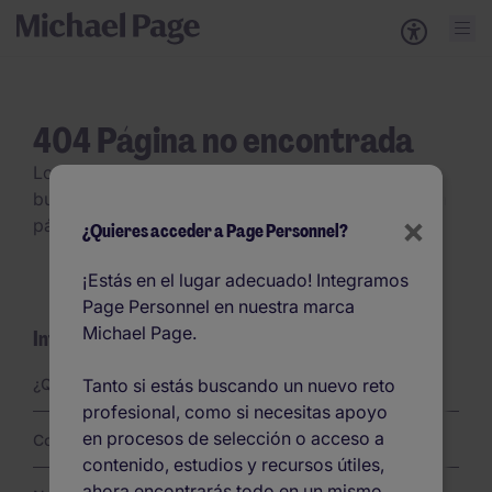
404 Página no encontrada
Lo sentimos, no hemos encontrado la página
buscada. Por favor revisa el URL. Es posible que la
×
página se haya borrado o no esté disponible.
¿Quieres acceder a Page Personnel?
¡Estás en el lugar adecuado! Integramos
Page Personnel en nuestra marca
Michael Page.
Información del site
Links
Tanto si estás buscando un nuevo reto
¿Quiénes somos?
profesional, como si necesitas apoyo
en procesos de selección o acceso a
Confíanos una misión
contenido, estudios y recursos útiles,
ahora encontrarás todo en un mismo