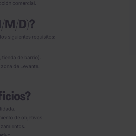
ección comercial.
H/M/D)?
os siguientes requisitos:
, tienda de barrio).
 zona de Levante.
ficios?
lidada.
iento de objetivos.
azamientos.
ativo.