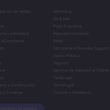
tración de Ventas
Marketing
Oil & Gas
al
Page Executive
ría y Estrategia
Recursos Humanos
 & eCommerce
Retail
ión
Secretarial & Business Support
Sector Público
s
Seguros
are
Servicio de Atención al Cliente
ros
Tax&Legal
aria y Construcción
Tecnología
ca y Compras
Turismo y Hostelería
iguración de cookies