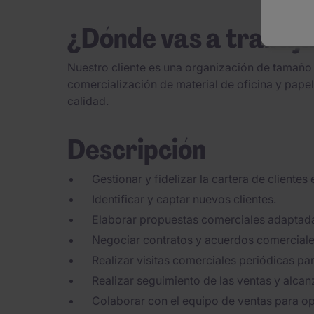
¿Dónde vas a trabaj
Nuestro cliente es una organización de tamaño
comercialización de material de oficina y pape
calidad.
Descripción
Gestionar y fidelizar la cartera de clientes
Identificar y captar nuevos clientes.
Elaborar propuestas comerciales adaptadas
Negociar contratos y acuerdos comerciale
Realizar visitas comerciales periódicas para
Realizar seguimiento de las ventas y alcan
Colaborar con el equipo de ventas para op